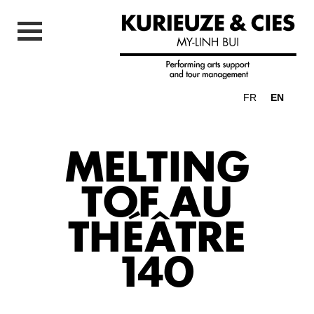
FR
EN
MELTING
TOF AU
THÉÂTRE
140