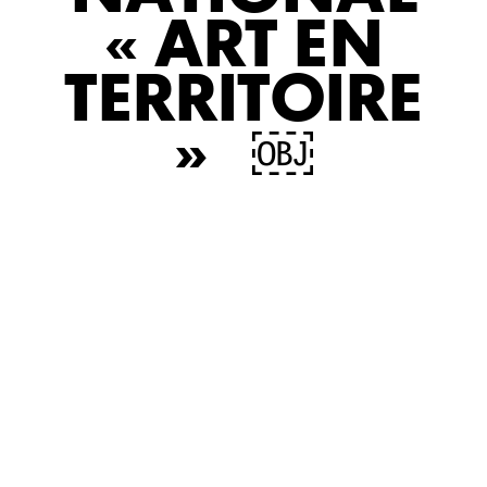
« ART EN
TERRITOIRE
» ￼