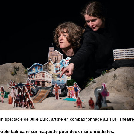
Un spectacle de Julie Burg, artiste en compagnonnage au TOF Théâtre
Fable balnéaire sur maquette pour deux marionnettistes.